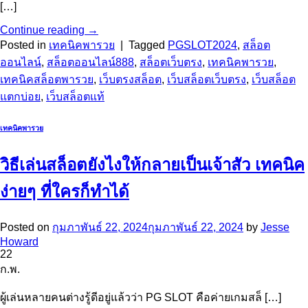
[…]
Continue reading
→
Posted in
เทคนิคพารวย
|
Tagged
PGSLOT2024
,
สล็อต
ออนไลน์
,
สล็อตออนไลน์888
,
สล็อตเว็บตรง
,
เทคนิคพารวย
,
เทคนิคสล็อตพารวย
,
เว็บตรงสล็อต
,
เว็บสล็อตเว็บตรง
,
เว็บสล็อต
แตกบ่อย
,
เว็บสล็อตแท้
เทคนิคพารวย
วิธีเล่นสล็อตยังไงให้กลายเป็นเจ้าสัว เทคนิค
ง่ายๆ ที่ใครก็ทำได้
Posted on
กุมภาพันธ์ 22, 2024
กุมภาพันธ์ 22, 2024
by
Jesse
Howard
22
ก.พ.
ผู้เล่นหลายคนต่างรู้ดีอยู่แล้วว่า PG SLOT คือค่ายเกมสล็ […]