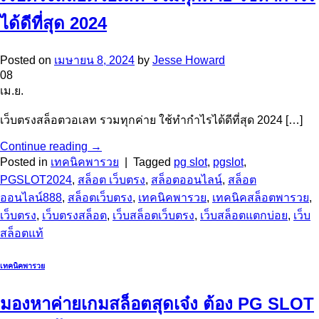
ได้ดีที่สุด 2024
Posted on
เมษายน 8, 2024
by
Jesse Howard
08
เม.ย.
เว็บตรงสล็อตวอเลท รวมทุกค่าย ใช้ทำกำไรได้ดีที่สุด 2024 […]
Continue reading
→
Posted in
เทคนิคพารวย
|
Tagged
pg slot
,
pgslot
,
PGSLOT2024
,
สล็อต เว็บตรง
,
สล็อตออนไลน์
,
สล็อต
ออนไลน์888
,
สล็อตเว็บตรง
,
เทคนิคพารวย
,
เทคนิคสล็อตพารวย
,
เว็บตรง
,
เว็บตรงสล็อต
,
เว็บสล็อตเว็บตรง
,
เว็บสล็อตแตกบ่อย
,
เว็บ
สล็อตแท้
เทคนิคพารวย
มองหาค่ายเกมสล็อตสุดเจ๋ง ต้อง PG SLOT