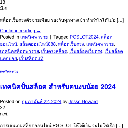
13
มี.ค.
สล็อตเว็บตรงตัวช่วยเพียบ รองรับทุกทางเข้า ทำกำไรได้ไม่อ […]
Continue reading
→
Posted in
เทคนิคพารวย
|
Tagged
PGSLOT2024
,
สล็อต
ออนไลน์
,
สล็อตออนไลน์888
,
สล็อตเว็บตรง
,
เทคนิคพารวย
,
เทคนิคสล็อตพารวย
,
เว็บตรงสล็อต
,
เว็บสล็อตเว็บตรง
,
เว็บสล็อต
แตกบ่อย
,
เว็บสล็อตแท้
เทคนิคพารวย
เทคนิคปั่นสล็อต สำหรับคนงบน้อย 2024
Posted on
กุมภาพันธ์ 22, 2024
by
Jesse Howard
22
ก.พ.
การเล่นเกมสล็อตออนไลน์ PG SLOT ให้ได้เงิน จะไม่ใช่เรื่อ […]