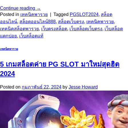
Continue reading
→
Posted in
เทคนิคพารวย
|
Tagged
PGSLOT2024
,
สล็อต
ออนไลน์
,
สล็อตออนไลน์888
,
สล็อตเว็บตรง
,
เทคนิคพารวย
,
เทคนิคสล็อตพารวย
,
เว็บตรงสล็อต
,
เว็บสล็อตเว็บตรง
,
เว็บสล็อต
แตกบ่อย
,
เว็บสล็อตแท้
เทคนิคพารวย
5 เกมสล็อตค่าย PG SLOT มาใหม่สุดฮิต
2024
Posted on
กุมภาพันธ์ 22, 2024
by
Jesse Howard