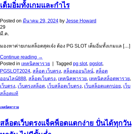
เต็มอิ่มทั้งเกมและกำไร
Posted on
มีนาคม 29, 2024
by
Jesse Howard
29
มี.ค.
มองหาค่ายเกมสล็อตสุดเจ๋ง ต้อง PG SLOT เต็มอิ่มทั้งเกมแล […]
Continue reading
→
Posted in
เทคนิคพารวย
|
Tagged
pg slot
,
pgslot
,
PGSLOT2024
,
สล็อต เว็บตรง
,
สล็อตออนไลน์
,
สล็อต
ออนไลน์888
,
สล็อตเว็บตรง
,
เทคนิคพารวย
,
เทคนิคสล็อตพารวย
,
เว็บตรง
,
เว็บตรงสล็อต
,
เว็บสล็อตเว็บตรง
,
เว็บสล็อตแตกบ่อย
,
เว็บ
สล็อตแท้
เทคนิคพารวย
สล็อตเว็บตรงแจ็คพ็อตแตกง่าย ปั่นได้ทุกวัน