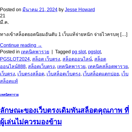
Posted on
มีนาคม 21, 2024
by
Jesse Howard
21
มี.ค.
ทางเข้าสล็อตยอดนิยมอันดับ 1 เว็บแท้จ่ายหนัก จ่ายไวครบทุ […]
Continue reading
→
Posted in
เทคนิคพารวย
|
Tagged
pg slot
,
pgslot
,
PGSLOT2024
,
สล็อต เว็บตรง
,
สล็อตออนไลน์
,
สล็อต
ออนไลน์888
,
สล็อตเว็บตรง
,
เทคนิคพารวย
,
เทคนิคสล็อตพารวย
,
เว็บตรง
,
เว็บตรงสล็อต
,
เว็บสล็อตเว็บตรง
,
เว็บสล็อตแตกบ่อย
,
เว็บ
สล็อตแท้
เทคนิคพารวย
ลักษณะของเว็บตรงเดิมพันสล็อตคุณภาพ ที่
ผู้เล่นไม่ควรมองข้าม