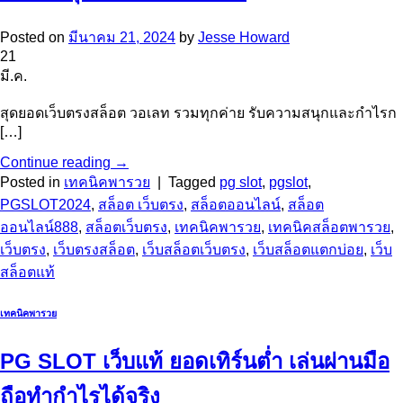
Posted on
มีนาคม 21, 2024
by
Jesse Howard
21
มี.ค.
สุดยอดเว็บตรงสล็อต วอเลท รวมทุกค่าย รับความสนุกและกำไรก
[…]
Continue reading
→
Posted in
เทคนิคพารวย
|
Tagged
pg slot
,
pgslot
,
PGSLOT2024
,
สล็อต เว็บตรง
,
สล็อตออนไลน์
,
สล็อต
ออนไลน์888
,
สล็อตเว็บตรง
,
เทคนิคพารวย
,
เทคนิคสล็อตพารวย
,
เว็บตรง
,
เว็บตรงสล็อต
,
เว็บสล็อตเว็บตรง
,
เว็บสล็อตแตกบ่อย
,
เว็บ
สล็อตแท้
เทคนิคพารวย
PG SLOT เว็บแท้ ยอดเทิร์นต่ำ เล่นผ่านมือ
ถือทำกำไรได้จริง