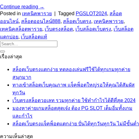
Continue reading
→
Posted in
เทคนิคพารวย
|
Tagged
PGSLOT2024
,
สล็อต
ออนไลน์
,
สล็อตออนไลน์888
,
สล็อตเว็บตรง
,
เทคนิคพารวย
,
เทคนิคสล็อตพารวย
,
เว็บตรงสล็อต
,
เว็บสล็อตเว็บตรง
,
เว็บสล็อต
แตกบ่อย
,
เว็บสล็อตแท้
เรื่องล่าสุด
สล็อตเว็บตรงแตกง่าย ทดลองเล่นฟรีใช้ได้ทุกเกมทุกค่าย
สนุกมาก
ทางเข้าสล็อตเว็บคุณภาพ แจ็คพ็อตใหญ่รอให้คุณได้สัมผัส
ทุกวัน
เว็บตรงสล็อตวอเลท รวมทุกค่าย ใช้ทำกำไรได้ดีที่สุด 2024
มองหาค่ายเกมสล็อตสุดเจ๋ง ต้อง PG SLOT เต็มอิ่มทั้งเกม
และกำไร
สล็อตเว็บตรงแจ็คพ็อตแตกง่าย ปั่นได้ทุกวันทุกวัน ไม่มีขั้นต่ำ
ความเห็นล่าสุด