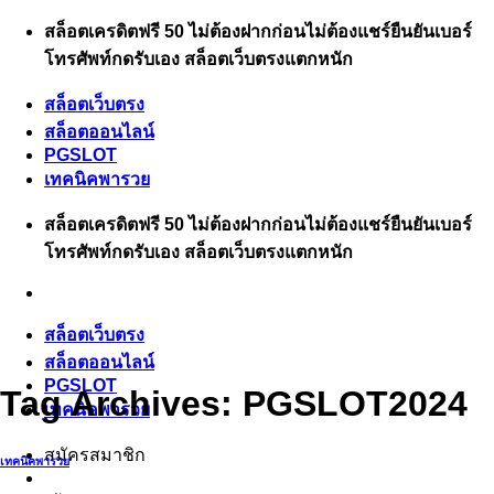
Skip
สล็อตเครดิตฟรี 50 ไม่ต้องฝากก่อนไม่ต้องแชร์ยืนยันเบอร์
to
โทรศัพท์กดรับเอง สล็อตเว็บตรงแตกหนัก
content
สล็อตเว็บตรง
สล็อตออนไลน์
PGSLOT
เทคนิคพารวย
สล็อตเครดิตฟรี 50 ไม่ต้องฝากก่อนไม่ต้องแชร์ยืนยันเบอร์
โทรศัพท์กดรับเอง สล็อตเว็บตรงแตกหนัก
สล็อตเว็บตรง
สล็อตออนไลน์
PGSLOT
Tag Archives:
PGSLOT2024
เทคนิคพารวย
สมัครสมาชิก
เทคนิคพารวย