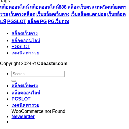
Tags
ใช้ได้
ตรง
แจ็คพ็อต
สล็อตออนไลน์
สล็อตออนไลน์888
สล็อตเว็บตรง
เทคนิคสล็อตพา
ทุก
สล็อต
ใหญ่
รวย
เว็บตรงสล็อต
เว็บสล็อตเว็บตรง
เว็บสล็อตแตกบ่อย
เว็บสล็อต
เกม
วอ
รอ
แท้
PGSLOT
สล็อต PG
PGเว็บตรง
ทุก
เลท
ให้
ค่าย
รวม
สล็อตเว็บตรง
คุณ
สนุก
ทุก
สล็อตออนไลน์
ได้
มาก
PGSLOT
ค่าย
สัมผัส
เทคนิคพารวย
ใช้
ทุก
ทำ
Copyright 2024 ©
Cdeaster.com
วัน
กำไร
ได้
ดี
สล็อตเว็บตรง
ที่สุด
สล็อตออนไลน์
2024
PGSLOT
เทคนิคพารวย
WooCommerce not Found
Newsletter