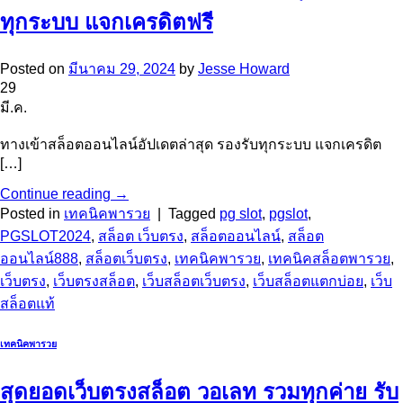
ทุกระบบ แจกเครดิตฟรี
Posted on
มีนาคม 29, 2024
by
Jesse Howard
29
มี.ค.
ทางเข้าสล็อตออนไลน์อัปเดตล่าสุด รองรับทุกระบบ แจกเครดิต
[…]
Continue reading
→
Posted in
เทคนิคพารวย
|
Tagged
pg slot
,
pgslot
,
PGSLOT2024
,
สล็อต เว็บตรง
,
สล็อตออนไลน์
,
สล็อต
ออนไลน์888
,
สล็อตเว็บตรง
,
เทคนิคพารวย
,
เทคนิคสล็อตพารวย
,
เว็บตรง
,
เว็บตรงสล็อต
,
เว็บสล็อตเว็บตรง
,
เว็บสล็อตแตกบ่อย
,
เว็บ
สล็อตแท้
เทคนิคพารวย
สุดยอดเว็บตรงสล็อต วอเลท รวมทุกค่าย รับ