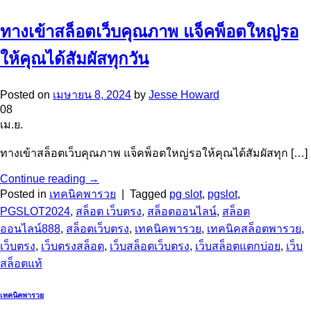
ทางเข้าสล็อตเว็บคุณภาพ แจ็คพ็อตใหญ่รอ
ให้คุณได้สัมผัสทุกวัน
Posted on
เมษายน 8, 2024
by
Jesse Howard
08
เม.ย.
ทางเข้าสล็อตเว็บคุณภาพ แจ็คพ็อตใหญ่รอให้คุณได้สัมผัสทุก […]
Continue reading
→
Posted in
เทคนิคพารวย
|
Tagged
pg slot
,
pgslot
,
PGSLOT2024
,
สล็อต เว็บตรง
,
สล็อตออนไลน์
,
สล็อต
ออนไลน์888
,
สล็อตเว็บตรง
,
เทคนิคพารวย
,
เทคนิคสล็อตพารวย
,
เว็บตรง
,
เว็บตรงสล็อต
,
เว็บสล็อตเว็บตรง
,
เว็บสล็อตแตกบ่อย
,
เว็บ
สล็อตแท้
เทคนิคพารวย