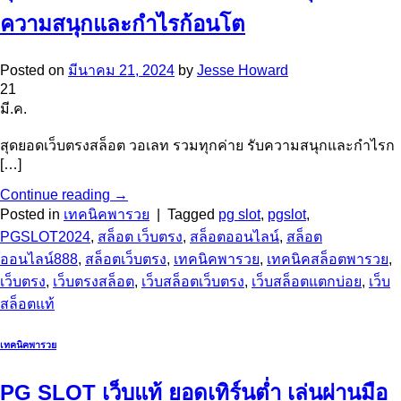
ความสนุกและกำไรก้อนโต
Posted on
มีนาคม 21, 2024
by
Jesse Howard
21
มี.ค.
สุดยอดเว็บตรงสล็อต วอเลท รวมทุกค่าย รับความสนุกและกำไรก
[…]
Continue reading
→
Posted in
เทคนิคพารวย
|
Tagged
pg slot
,
pgslot
,
PGSLOT2024
,
สล็อต เว็บตรง
,
สล็อตออนไลน์
,
สล็อต
ออนไลน์888
,
สล็อตเว็บตรง
,
เทคนิคพารวย
,
เทคนิคสล็อตพารวย
,
เว็บตรง
,
เว็บตรงสล็อต
,
เว็บสล็อตเว็บตรง
,
เว็บสล็อตแตกบ่อย
,
เว็บ
สล็อตแท้
เทคนิคพารวย
PG SLOT เว็บแท้ ยอดเทิร์นต่ำ เล่นผ่านมือ