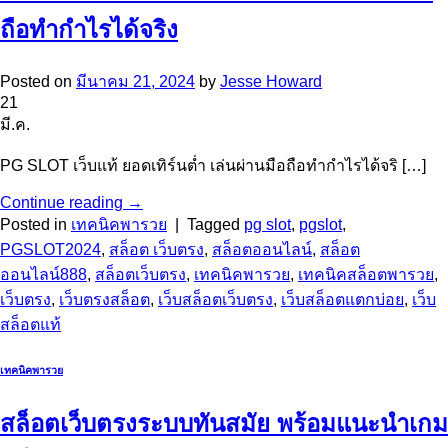
ถือทำกำไรได้จริง
Posted on
มีนาคม 21, 2024
by
Jesse Howard
21
มี.ค.
PG SLOT เว็บแท้ ยอดเทิร์นต่ำ เล่นผ่านมือถือทำกำไรได้จริ […]
Continue reading
→
Posted in
เทคนิคพารวย
|
Tagged
pg slot
,
pgslot
,
PGSLOT2024
,
สล็อต เว็บตรง
,
สล็อตออนไลน์
,
สล็อต
ออนไลน์888
,
สล็อตเว็บตรง
,
เทคนิคพารวย
,
เทคนิคสล็อตพารวย
,
เว็บตรง
,
เว็บตรงสล็อต
,
เว็บสล็อตเว็บตรง
,
เว็บสล็อตแตกบ่อย
,
เว็บ
สล็อตแท้
เทคนิคพารวย
สล็อตเว็บตรงระบบทันสมัย พร้อมแนะนำเกม