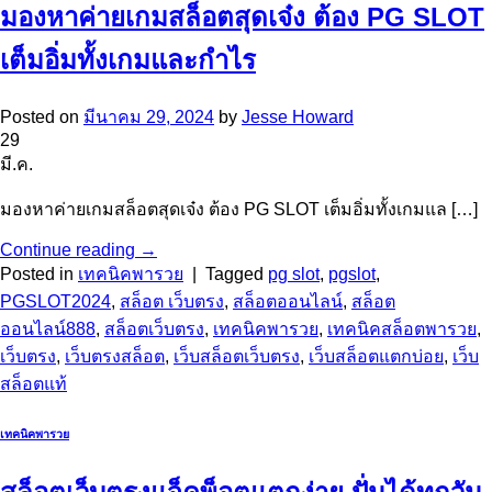
มองหาค่ายเกมสล็อตสุดเจ๋ง ต้อง PG SLOT
เต็มอิ่มทั้งเกมและกำไร
Posted on
มีนาคม 29, 2024
by
Jesse Howard
29
มี.ค.
มองหาค่ายเกมสล็อตสุดเจ๋ง ต้อง PG SLOT เต็มอิ่มทั้งเกมแล […]
Continue reading
→
Posted in
เทคนิคพารวย
|
Tagged
pg slot
,
pgslot
,
PGSLOT2024
,
สล็อต เว็บตรง
,
สล็อตออนไลน์
,
สล็อต
ออนไลน์888
,
สล็อตเว็บตรง
,
เทคนิคพารวย
,
เทคนิคสล็อตพารวย
,
เว็บตรง
,
เว็บตรงสล็อต
,
เว็บสล็อตเว็บตรง
,
เว็บสล็อตแตกบ่อย
,
เว็บ
สล็อตแท้
เทคนิคพารวย