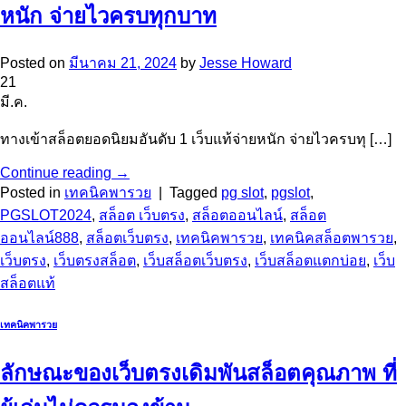
หนัก จ่ายไวครบทุกบาท
Posted on
มีนาคม 21, 2024
by
Jesse Howard
21
มี.ค.
ทางเข้าสล็อตยอดนิยมอันดับ 1 เว็บแท้จ่ายหนัก จ่ายไวครบทุ […]
Continue reading
→
Posted in
เทคนิคพารวย
|
Tagged
pg slot
,
pgslot
,
PGSLOT2024
,
สล็อต เว็บตรง
,
สล็อตออนไลน์
,
สล็อต
ออนไลน์888
,
สล็อตเว็บตรง
,
เทคนิคพารวย
,
เทคนิคสล็อตพารวย
,
เว็บตรง
,
เว็บตรงสล็อต
,
เว็บสล็อตเว็บตรง
,
เว็บสล็อตแตกบ่อย
,
เว็บ
สล็อตแท้
เทคนิคพารวย
ลักษณะของเว็บตรงเดิมพันสล็อตคุณภาพ ที่