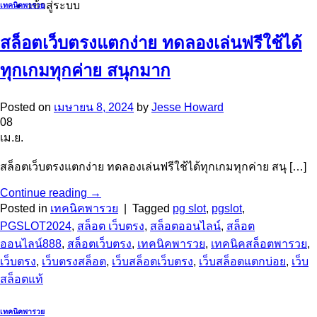
เข้าสู่ระบบ
เทคนิคพารวย
สล็อตเว็บตรงแตกง่าย ทดลองเล่นฟรีใช้ได้
ทุกเกมทุกค่าย สนุกมาก
Posted on
เมษายน 8, 2024
by
Jesse Howard
08
เม.ย.
สล็อตเว็บตรงแตกง่าย ทดลองเล่นฟรีใช้ได้ทุกเกมทุกค่าย สนุ […]
Continue reading
→
Posted in
เทคนิคพารวย
|
Tagged
pg slot
,
pgslot
,
PGSLOT2024
,
สล็อต เว็บตรง
,
สล็อตออนไลน์
,
สล็อต
ออนไลน์888
,
สล็อตเว็บตรง
,
เทคนิคพารวย
,
เทคนิคสล็อตพารวย
,
เว็บตรง
,
เว็บตรงสล็อต
,
เว็บสล็อตเว็บตรง
,
เว็บสล็อตแตกบ่อย
,
เว็บ
สล็อตแท้
เทคนิคพารวย