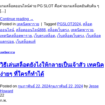
เกมสล็อตออนไลน์ค่าย PG SLOT คือค่ายเกมสล็อตอันดับต้น ๆ
[…]
Continue reading
→
Posted in
เทคนิคพารวย
|
Tagged
PGSLOT2024
,
สล็อต
ออนไลน์
,
สล็อตออนไลน์888
,
สล็อตเว็บตรง
,
เทคนิคพารวย
,
เทคนิคสล็อตพารวย
,
เว็บตรงสล็อต
,
เว็บสล็อตเว็บตรง
,
เว็บสล็อต
แตกบ่อย
,
เว็บสล็อตแท้
เทคนิคพารวย
วิธีเล่นสล็อตยังไงให้กลายเป็นเจ้าสัว เทคนิค
ง่ายๆ ที่ใครก็ทำได้
Posted on
กุมภาพันธ์ 22, 2024
กุมภาพันธ์ 22, 2024
by
Jesse
Howard
22
ก.พ.