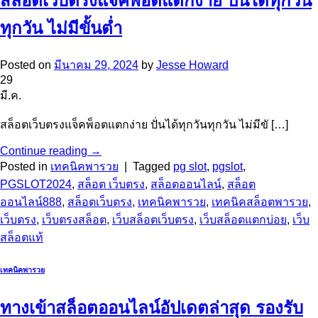
สล็อตเว็บตรงแจ็คพ็อตแตกง่าย ปั่นได้ทุกวัน
ทุกวัน ไม่มีขั้นต่ำ
Posted on
มีนาคม 29, 2024
by
Jesse Howard
29
มี.ค.
สล็อตเว็บตรงแจ็คพ็อตแตกง่าย ปั่นได้ทุกวันทุกวัน ไม่มีขั […]
Continue reading
→
Posted in
เทคนิคพารวย
|
Tagged
pg slot
,
pgslot
,
PGSLOT2024
,
สล็อต เว็บตรง
,
สล็อตออนไลน์
,
สล็อต
ออนไลน์888
,
สล็อตเว็บตรง
,
เทคนิคพารวย
,
เทคนิคสล็อตพารวย
,
เว็บตรง
,
เว็บตรงสล็อต
,
เว็บสล็อตเว็บตรง
,
เว็บสล็อตแตกบ่อย
,
เว็บ
สล็อตแท้
เทคนิคพารวย
ทางเข้าสล็อตออนไลน์อัปเดตล่าสุด รองรับ