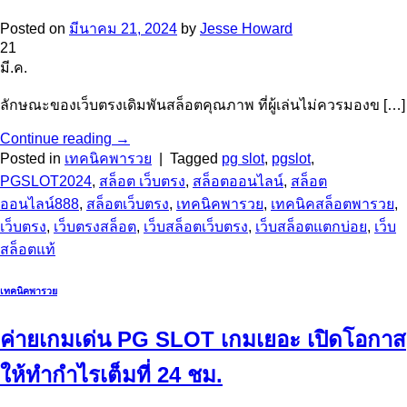
Posted on
มีนาคม 21, 2024
by
Jesse Howard
21
มี.ค.
ลักษณะของเว็บตรงเดิมพันสล็อตคุณภาพ ที่ผู้เล่นไม่ควรมองข […]
Continue reading
→
Posted in
เทคนิคพารวย
|
Tagged
pg slot
,
pgslot
,
PGSLOT2024
,
สล็อต เว็บตรง
,
สล็อตออนไลน์
,
สล็อต
ออนไลน์888
,
สล็อตเว็บตรง
,
เทคนิคพารวย
,
เทคนิคสล็อตพารวย
,
เว็บตรง
,
เว็บตรงสล็อต
,
เว็บสล็อตเว็บตรง
,
เว็บสล็อตแตกบ่อย
,
เว็บ
สล็อตแท้
เทคนิคพารวย
ค่ายเกมเด่น PG SLOT เกมเยอะ เปิดโอกาส
ให้ทำกำไรเต็มที่ 24 ชม.