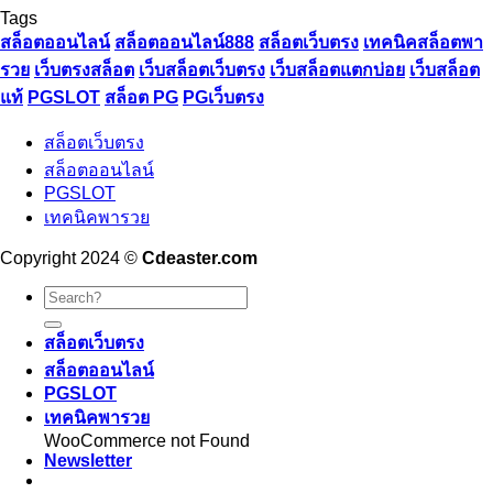
เว็บ
คุณภาพ
Tags
ใช้ได้
ตรง
แจ็คพ็อต
สล็อตออนไลน์
สล็อตออนไลน์888
สล็อตเว็บตรง
เทคนิคสล็อตพา
ทุก
สล็อต
ใหญ่
รวย
เว็บตรงสล็อต
เว็บสล็อตเว็บตรง
เว็บสล็อตแตกบ่อย
เว็บสล็อต
เกม
วอ
รอ
แท้
PGSLOT
สล็อต PG
PGเว็บตรง
ทุก
เลท
ให้
ค่าย
รวม
สล็อตเว็บตรง
คุณ
สนุก
ทุก
สล็อตออนไลน์
ได้
มาก
PGSLOT
ค่าย
สัมผัส
เทคนิคพารวย
ใช้
ทุก
ทำ
Copyright 2024 ©
Cdeaster.com
วัน
กำไร
ได้
ดี
สล็อตเว็บตรง
ที่สุด
สล็อตออนไลน์
2024
PGSLOT
เทคนิคพารวย
WooCommerce not Found
Newsletter