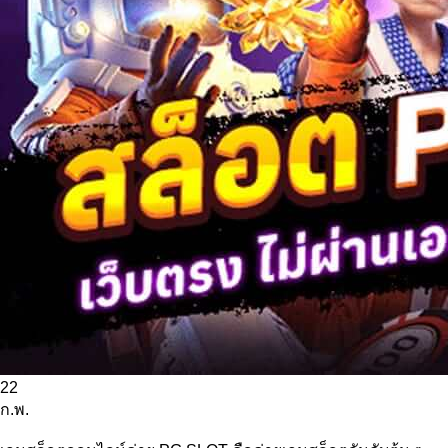
22
ก.พ.