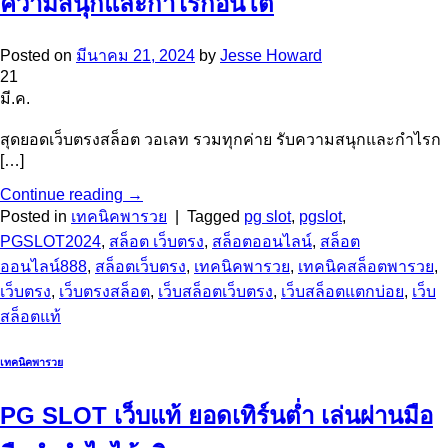
ความสนุกและกำไรก้อนโต
Posted on
มีนาคม 21, 2024
by
Jesse Howard
21
มี.ค.
สุดยอดเว็บตรงสล็อต วอเลท รวมทุกค่าย รับความสนุกและกำไรก
[…]
Continue reading
→
Posted in
เทคนิคพารวย
|
Tagged
pg slot
,
pgslot
,
PGSLOT2024
,
สล็อต เว็บตรง
,
สล็อตออนไลน์
,
สล็อต
ออนไลน์888
,
สล็อตเว็บตรง
,
เทคนิคพารวย
,
เทคนิคสล็อตพารวย
,
เว็บตรง
,
เว็บตรงสล็อต
,
เว็บสล็อตเว็บตรง
,
เว็บสล็อตแตกบ่อย
,
เว็บ
สล็อตแท้
เทคนิคพารวย
PG SLOT เว็บแท้ ยอดเทิร์นต่ำ เล่นผ่านมือ