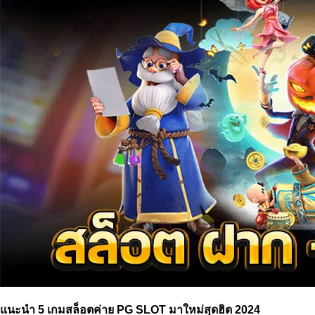
แนะนำ 5 เกมสล็อตค่าย PG SLOT มาใหม่สุดฮิต 2024