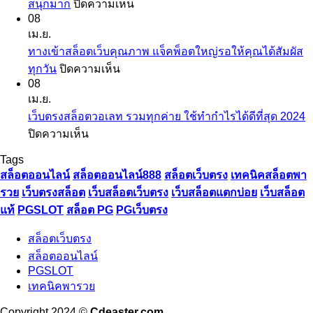
บน
สนุกมาก
ปิดความเห็น
08
สล็อต
เม.ย.
เว็บ
ทางเข้าสล็อตเว็บคุณภาพ แจ็คพ็อตใหญ่รอให้คุณได้สัมผัส
ตรง
บน
ทุกวัน
ปิดความเห็น
แตก
08
ทาง
ง่าย
เม.ย.
เข้า
ทดลอง
เว็บตรงสล็อตวอเลท รวมทุกค่าย ใช้ทำกำไรได้ดีที่สุด 2024
สล็อต
เล่น
บน
ปิดความเห็น
เว็บ
ฟรี
เว็บ
คุณภาพ
Tags
ใช้ได้
ตรง
แจ็คพ็อต
สล็อตออนไลน์
สล็อตออนไลน์888
สล็อตเว็บตรง
เทคนิคสล็อตพา
ทุก
สล็อต
ใหญ่
รวย
เว็บตรงสล็อต
เว็บสล็อตเว็บตรง
เว็บสล็อตแตกบ่อย
เว็บสล็อต
เกม
วอ
รอ
แท้
PGSLOT
สล็อต PG
PGเว็บตรง
ทุก
เลท
ให้
ค่าย
รวม
สล็อตเว็บตรง
คุณ
สนุก
ทุก
สล็อตออนไลน์
ได้
มาก
PGSLOT
ค่าย
สัมผัส
เทคนิคพารวย
ใช้
ทุก
ทำ
Copyright 2024 ©
Cdeaster.com
วัน