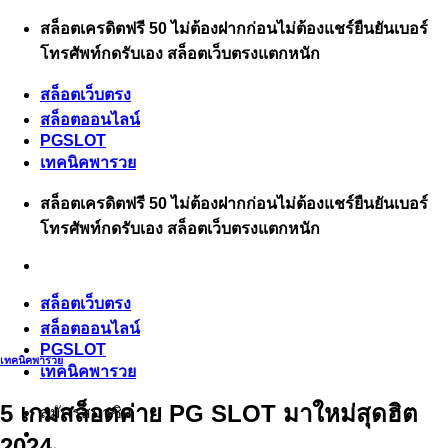
Skip
สล็อตเครดิตฟรี 50 ไม่ต้องฝากก่อนไม่ต้องแชร์ยืนยันเบอร์
to
โทรศัพท์กดรับเอง สล็อตเว็บตรงแตกหนัก
content
สล็อตเว็บตรง
สล็อตออนไลน์
PGSLOT
เทคนิคพารวย
สล็อตเครดิตฟรี 50 ไม่ต้องฝากก่อนไม่ต้องแชร์ยืนยันเบอร์
โทรศัพท์กดรับเอง สล็อตเว็บตรงแตกหนัก
สล็อตเว็บตรง
สล็อตออนไลน์
PGSLOT
เทคนิคพารวย
เทคนิคพารวย
5 เกมสล็อตค่าย PG SLOT มาใหม่สุดฮิต
สมัครสมาชิก
2024