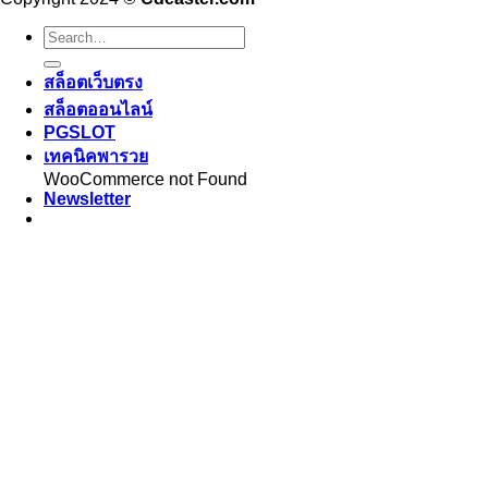
กำไร
ได้
ดี
สล็อตเว็บตรง
ที่สุด
สล็อตออนไลน์
2024
PGSLOT
เทคนิคพารวย
WooCommerce not Found
Newsletter