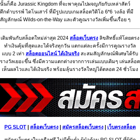
นั้นก็คือ Jurassic Kingdom ที่จะพาคุณไปผจญภัยกับเหล่าสัตว์
ดึกดำบรรพ์ ไดโนเสาร์ ที่มีรูปแบบเกมสล็อตวิดิโอ 6*6 วงล้อ ที่มี
สัญลักษณ์ Wilds-on-the-Way และตัวคูณรางวัลเพิ่มขึ้นเรื่อย ๆ
เดิมพันกับสล็อตใหม่ล่าสุด 2024
สล็อตเว็บตรง
ลิขสิทธิ์แท้โดยตรง
ทำเงินคุ้มที่สุดและได้จริงทุกวัน แตกแต่ละครั้งมีการคูณรางวัล
แบบ 2 เท่า
สล็อตออนไลน์ ได้เงินจริง
สะสมสัญลักษณ์พิเศษได้รับ
รางวัลเยอะขึ้น ซึ่งมีความแตกต่างจากการเล่นแบบเดิมๆ เล่นสล็อต
เห็นผลไวและได้เงินจริง พร้อมลุ้นรางวัลใหญ่ได้ตลอด 24 ชั่วโมง
PG SLOT
|
สล็อตเว็บตรง
|
สมัครสล็อตเว็บตรง
|
เว็บตรงสล็อต
สมัครเว็บตรงในเครือฟรี ไม่มีขั้นต่ำ ผู้นำด้าน PG SLOT ที่ผู้นัก