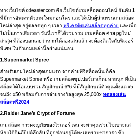
ทางเว็บไซต์ cdeaster.com คือเว็บไซต์เกมสล็อตออนไลน์ อันดับ 1
ที่มีการอัพเดทตัวเกมใหม่ก่อนใคร และได้เป็นผู้นำเทรนเกมสล็อต
ใหม่ล่าสุด อยู่ตลอดทุก ๆ เวลา
ฟรีเครดิตเล่นสล็อตทุกค่าย
และเพื่อ
ไม่เป็นการเสียเวลา วันนี้เราก็ได้รวบรวม เกมสล็อต ค่าย pgใหม่
ล่าสุด ที่ต้องบอกเลยว่าหากได้ลองเล่นแล้ว จะต้องติดใจกับฟิเจอร์
พิเศษ ในตัวเกมเหล่านี้อย่างแน่นอน
1.Supermarket Spree
สำหรับเกมใหม่ล่าสุดเกมแรก จากค่ายพีจีสล็อตนั้น ก็คือ
Supermarket Spree หรือ เกมสล็อตซุปเปอร์มาเก็ตมหาสนุก ที่เป็น
สล็อตวิดิโอแบบรวมสัญลักษณ์ 6*6 ที่มีสัญลักษณ์ตัวคูณตั้งแต่ x5
จนถึง x50 พร้อมกับการจ่ายรางวัลสูงสุด 25,000x
ทดลองเล่น
สล็อตฟรี2024
2.Raider Jane’s Crypt of Fortune
เกมสล็อต การผจญภัยของไรเดอร์ เจน จะพาคุณร่วมไขเบาะแส
ห้องใต้ดินอียิปต์ลึกลับ ที่ถูกซ่อนอยู่ใต้ทะเลทราบซาฮารา ซึ่ง