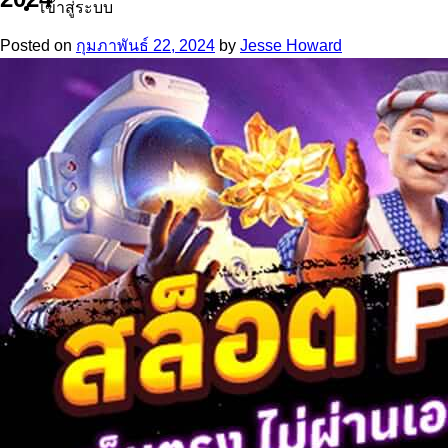
เข้าสู่ระบบ
Posted on
กุมภาพันธ์ 22, 2024
by
Jesse Howard