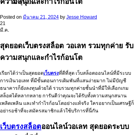
ความสนุกและกำไรก้อนโต
เข้าสู่ระบบ
Posted on
มีนาคม 21, 2024
by
Jesse Howard
21
มี.ค.
สุดยอดเว็บตรงสล็อต วอเลท รวมทุกค่าย รับ
ความสนุกและกำไรก้อนโต
เรียกได้ว่าเป็นสุดยอด
เว็บตรง
ที่ดีที่สุด เว็บสล็อตออนไลน์ที่มีระบบ
การเงินวอเลท ที่มีขั้นตอนการเดิมพันที่แสนง่ายมาก ไม่มีบัญชี
ธนาคารก็ยังลงทุนด้วยได้ รวบรวมทุกค่ายชั้นนำที่มีให้เลือกเกม
สล็อตได้หลากหลาย การันตีว่าคุณจะได้รับทั้งความสนุกสนาน
เพลิดเพลิน และทำกำไรก้อนโตอย่างแท้จริง ใครอยากเป็นเศรษฐีก็
อย่ารอช้าที่จะสมัครสมาชิกแล้วใช้บริการที่นี่กัน
เว็บตรงสล็อต
ออนไลน์วอเลท สุดยอดระบบ