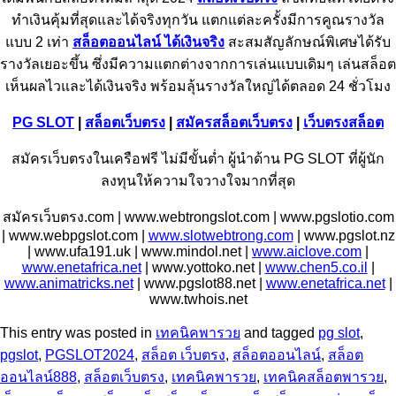
ทำเงินคุ้มที่สุดและได้จริงทุกวัน แตกแต่ละครั้งมีการคูณรางวัล
แบบ 2 เท่า
สล็อตออนไลน์ ได้เงินจริง
สะสมสัญลักษณ์พิเศษได้รับ
รางวัลเยอะขึ้น ซึ่งมีความแตกต่างจากการเล่นแบบเดิมๆ เล่นสล็อต
เห็นผลไวและได้เงินจริง พร้อมลุ้นรางวัลใหญ่ได้ตลอด 24 ชั่วโมง
PG SLOT
|
สล็อตเว็บตรง
|
สมัครสล็อตเว็บตรง
|
เว็บตรงสล็อต
สมัครเว็บตรงในเครือฟรี ไม่มีขั้นต่ำ ผู้นำด้าน PG SLOT ที่ผู้นัก
ลงทุนให้ความใจวางใจมากที่สุด
สมัครเว็บตรง.com | www.webtrongslot.com | www.pgslotio.com
| www.webpgslot.com |
www.slotwebtrong.com
| www.pgslot.nz
| www.ufa191.uk | www.mindol.net |
www.aiclove.com
|
www.enetafrica.net
| www.yottoko.net |
www.chen5.co.il
|
www.animatricks.net
| www.pgslot88.net |
www.enetafrica.net
|
www.twhois.net
This entry was posted in
เทคนิคพารวย
and tagged
pg slot
,
pgslot
,
PGSLOT2024
,
สล็อต เว็บตรง
,
สล็อตออนไลน์
,
สล็อต
ออนไลน์888
,
สล็อตเว็บตรง
,
เทคนิคพารวย
,
เทคนิคสล็อตพารวย
,