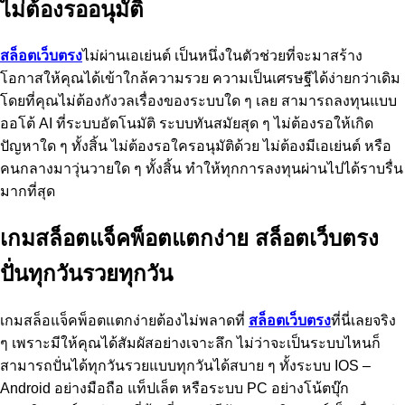
ไม่ต้องรออนุมัติ
สล็อตเว็บตรง
ไม่ผ่านเอเย่นต์ เป็นหนึ่งในตัวช่วยที่จะมาสร้าง
โอกาสให้คุณได้เข้าใกล้ความรวย ความเป็นเศรษฐีได้ง่ายกว่าเดิม
โดยที่คุณไม่ต้องกังวลเรื่องของระบบใด ๆ เลย สามารถลงทุนแบบ
ออโต้ AI ที่ระบบอัตโนมัติ ระบบทันสมัยสุด ๆ ไม่ต้องรอให้เกิด
ปัญหาใด ๆ ทั้งสิ้น ไม่ต้องรอใครอนุมัติด้วย ไม่ต้องมีเอเย่นต์ หรือ
คนกลางมาวุ่นวายใด ๆ ทั้งสิ้น ทำให้ทุกการลงทุนผ่านไปได้ราบรื่น
มากที่สุด
เกมสล็อตแจ็คพ็อตแตกง่าย สล็อตเว็บตรง
ปั่นทุกวันรวยทุกวัน
เกมสล็อแจ็คพ็อตแตกง่ายต้องไม่พลาดที่
สล็อตเว็บตรง
ที่นี่เลยจริง
ๆ เพราะมีให้คุณได้สัมผัสอย่างเจาะลึก ไม่ว่าจะเป็นระบบไหนก็
สามารถปั่นได้ทุกวันรวยแบบทุกวันได้สบาย ๆ ทั้งระบบ IOS –
Android อย่างมือถือ แท็ปเล็ต หรือระบบ PC อย่างโน้ตบุ๊ก