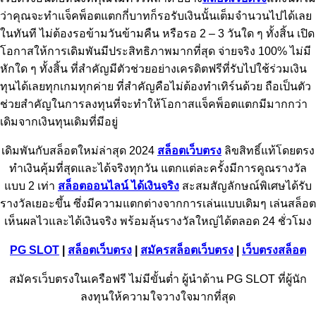
ว่าคุณจะทำแจ็คพ็อตแตกกี่บาทก็รอรับเงินนั้นเต็มจำนวนไปได้เลย
ในทันที ไม่ต้องรอข้ามวันข้ามคืน หรือรอ 2 – 3 วันใด ๆ ทั้งสิ้น เปิด
โอกาสให้การเดิมพันมีประสิทธิภาพมากที่สุด จ่ายจริง 100% ไม่มี
หักใด ๆ ทั้งสิ้น ที่สำคัญมีตัวช่วยอย่างเครดิตฟรีที่รับไปใช้ร่วมเงิน
ทุนได้เลยทุกเกมทุกค่าย ที่สำคัญคือไม่ต้องทำเทิร์นด้วย ถือเป็นตัว
ช่วยสำคัญในการลงทุนที่จะทำให้โอกาสแจ็คพ็อตแตกมีมากกว่า
เดิมจากเงินทุนเดิมที่มีอยู่
เดิมพันกับสล็อตใหม่ล่าสุด 2024
สล็อตเว็บตรง
ลิขสิทธิ์แท้โดยตรง
ทำเงินคุ้มที่สุดและได้จริงทุกวัน แตกแต่ละครั้งมีการคูณรางวัล
แบบ 2 เท่า
สล็อตออนไลน์ ได้เงินจริง
สะสมสัญลักษณ์พิเศษได้รับ
รางวัลเยอะขึ้น ซึ่งมีความแตกต่างจากการเล่นแบบเดิมๆ เล่นสล็อต
เห็นผลไวและได้เงินจริง พร้อมลุ้นรางวัลใหญ่ได้ตลอด 24 ชั่วโมง
PG SLOT
|
สล็อตเว็บตรง
|
สมัครสล็อตเว็บตรง
|
เว็บตรงสล็อต
สมัครเว็บตรงในเครือฟรี ไม่มีขั้นต่ำ ผู้นำด้าน PG SLOT ที่ผู้นัก
ลงทุนให้ความใจวางใจมากที่สุด