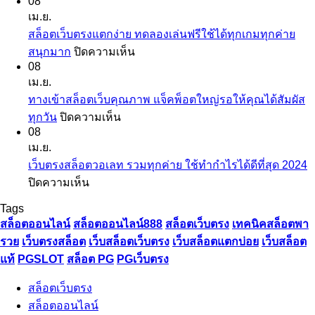
08
เม.ย.
สล็อตเว็บตรงแตกง่าย ทดลองเล่นฟรีใช้ได้ทุกเกมทุกค่าย
บน
สนุกมาก
ปิดความเห็น
08
สล็อต
เม.ย.
เว็บ
ทางเข้าสล็อตเว็บคุณภาพ แจ็คพ็อตใหญ่รอให้คุณได้สัมผัส
ตรง
บน
ทุกวัน
ปิดความเห็น
แตก
08
ทาง
ง่าย
เม.ย.
เข้า
ทดลอง
เว็บตรงสล็อตวอเลท รวมทุกค่าย ใช้ทำกำไรได้ดีที่สุด 2024
สล็อต
เล่น
บน
ปิดความเห็น
เว็บ
ฟรี
เว็บ
คุณภาพ
Tags
ใช้ได้
ตรง
แจ็คพ็อต
สล็อตออนไลน์
สล็อตออนไลน์888
สล็อตเว็บตรง
เทคนิคสล็อตพา
ทุก
สล็อต
ใหญ่
รวย
เว็บตรงสล็อต
เว็บสล็อตเว็บตรง
เว็บสล็อตแตกบ่อย
เว็บสล็อต
เกม
วอ
รอ
แท้
PGSLOT
สล็อต PG
PGเว็บตรง
ทุก
เลท
ให้
ค่าย
รวม
สล็อตเว็บตรง
คุณ
สนุก
ทุก
สล็อตออนไลน์
ได้
มาก