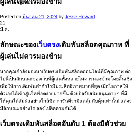
ผู้เล่นไม่ควรมองข้าม
เข้าสู่ระบบ
Posted on
มีนาคม 21, 2024
by
Jesse Howard
21
มี.ค.
ลักษณะของ
เว็บตรง
เดิมพันสล็อตคุณภาพ ที่
ผู้เล่นไม่ควรมองข้าม
หากคุณกำลังมองหาเว็บตรงเดิมพันสล็อตออนไลน์ที่มีคุณภาพ ต่อ
ไปนี้เป็นลักษณะของเว็บที่ผู้เล่นทั้งหลายไม่ควรมองข้ามโดยสิ้นเชิง
เพื่อให้การเดิมพันทำกำไรมีประสิทธิภาพมากที่สุด เปิดโอกาสให้
ตัวเองได้เข้าสู่แจ็คพ็อตง่ายมากขึ้น ด้วยปัจจัยสนับสนุนต่าง ๆ ที่มี
ให้คุณได้สัมผัสอย่างใกล้ชิด การันตีว่ามีแต่คุ้มกับคุ้มเท่านั้น! แต่จะ
มีลักษณะอย่างไร ลองไปติดตามกันได้
เว็บตรง
เดิมพันสล็อตอันดับ 1 ต้องมีตัวช่วย