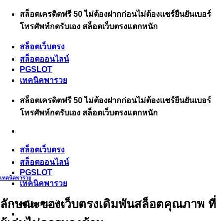
Skip
สล็อตเครดิตฟรี 50 ไม่ต้องฝากก่อนไม่ต้องแชร์ยืนยันเบอร์
to
โทรศัพท์กดรับเอง สล็อตเว็บตรงแตกหนัก
content
สล็อตเว็บตรง
สล็อตออนไลน์
PGSLOT
เทคนิคพารวย
สล็อตเครดิตฟรี 50 ไม่ต้องฝากก่อนไม่ต้องแชร์ยืนยันเบอร์
โทรศัพท์กดรับเอง สล็อตเว็บตรงแตกหนัก
สล็อตเว็บตรง
สล็อตออนไลน์
PGSLOT
เทคนิคพารวย
เทคนิคพารวย
ลักษณะของเว็บตรงเดิมพันสล็อตคุณภาพ ที่
สมัครสมาชิก