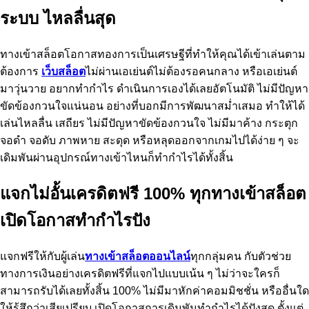
ระบบ ไหลลื่นสุด
ทางเข้าสล็อตโอกาสทองการเป็นเศรษฐีที่ทำให้คุณได้เข้าเล่นตาม
ต้องการ
เว็บสล็อต
ไม่ผ่านเอเย่นต์ไม่ต้องรอคนกลาง หรือเอเย่นต์
มาวุ่นวาย อยากทำกำไร ดำเนินการเองได้เลยอัตโนมัติ ไม่มีปัญหา
ขัดข้องกวนใจแน่นอน อย่างที่บอกมีการพัฒนาสม่ำเสมอ ทำให้ได้
เล่นไหลลื่น เสถียร ไม่มีปัญหาขัดข้องกวนใจ ไม่มีมาค้าง กระตุก
จอดำ จอดับ ภาพหาย สะดุด หรือหลุดออกจากเกมไปได้ง่าย ๆ จะ
เดิมพันผ่านอุปกรณ์ทางเข้าไหนก็ทำกำไรได้ทั้งสิ้น
แจกไม่อั้นเครดิตฟรี 100% ทุกทางเข้าสล็อต
เปิดโอกาสทำกำไรปัง
แจกฟรีให้กับผู้เล่น
ทางเข้าสล็อตออนไลน์
ทุกกลุ่มคน กับตัวช่วย
ทางการเงินอย่างเครดิตฟรีที่แจกไปแบบเน้น ๆ ไม่ว่าจะใครก็
สามารถรับได้เลยทั้งสิ้น 100% ไม่มีมาหักค่าคอมมิชชั่น หรืออื่นใด
ให้รู้สึกว่าเสียเปรียบ เปิดโอกาสการเดิมพันทำกำไรได้ปังสุด ตั้งแต่