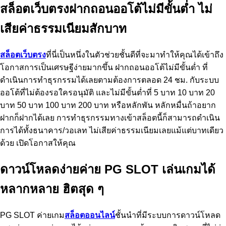
สล็อตเว็บตรงฝากถอนออโต้ไม่มีขั้นต่ำ ไม่
เสียค่าธรรมเนียมสักบาท
สล็อตเว็บตรง
ที่นี่เป็นหนึ่งในตัวช่วยชั้นดีที่จะมาทำให้คุณได้เข้าถึง
โอกาสการเป็นเศรษฐีง่ายมากขึ้น ฝากถอนออโต้ไม่มีขั้นต่ำ ที่
ดำเนินการทำธุรกรรมได้เลยตามต้องการตลอด 24 ชม. กับระบบ
ออโต้ที่ไม่ต้องรอใครอนุมัติ และไม่มีขั้นต่ำที่ 5 บาท 10 บาท 20
บาท 50 บาท 100 บาท 200 บาท หรือหลักพัน หลักหมื่นถ้าอยาก
ฝากก็ฝากได้เลย การทำธุรกรรมทางเข้าสล็อตนี้ก็สามารถดำเนิน
การได้ทั้งธนาคาร/วอเลท ไม่เสียค่าธรรมเนียมเลยแม้แต่บาทเดียว
ด้วย เปิดโอกาสให้คุณ
ดาวน์โหลดง่ายค่าย PG SLOT เล่นเกมได้
หลากหลาย ฮิตสุด ๆ
PG SLOT ค่ายเกม
สล็อตออนไลน์
ชั้นนำที่มีระบบการดาวน์โหลด