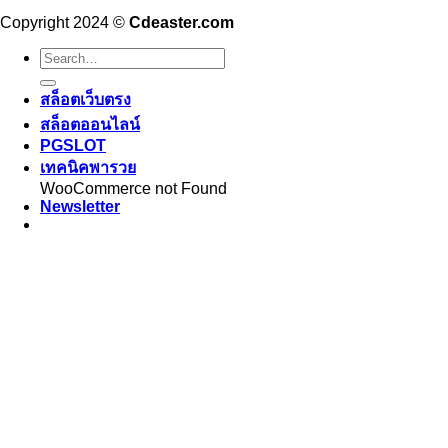
ทำ
Copyright 2024 ©
Cdeaster.com
วัน
กำไร
ได้
ดี
สล็อตเว็บตรง
ที่สุด
สล็อตออนไลน์
2024
PGSLOT
เทคนิคพารวย
WooCommerce not Found
Newsletter