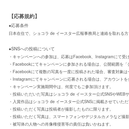
【応募規約】
●応募条件
日本在住で、ショコラ
de
イースター広報事務局と連絡を取れる方
●SNS
への投稿について
・キャンペーンへの参加は、応募は
Facebook
、
Instagram
にて受
・
Facebook
にてキャンペーンに参加される場合は、公開範囲を「
・
Facebook
にて複数の写真を一度に投稿された場合、審査対象は
・
Instagram
にてキャンペーンに応募される場合は、アカウントを
・キャンペーン実施期間中は、何度でもご参加頂けます。
・投稿いただいた写真はショコラ
de
イースター公式
SNS
や
WEB
・入賞作品はショコラ
de
イースター公式
SNS
に掲載させていただ
・投稿いただく写真は投稿者が撮影したものに限ります。
・投稿いただく写真は、スマートフォンやデジタルカメラなど撮
・被写体の人物への肖像権侵害等の責任は負いかねます。