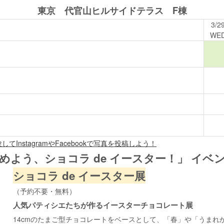
東京 代官山ヒルサイドテラス F棟
3/2
WE
てInstagramやFacebookで写真を投稿しよう！
じめよう、ショコラ
de
イースター！」 イベ
ショコラ de イースター展
（予約不要・無料）
人気パティシエたちが作るイースターチョコレート展
14cmのたまご型チョコレートをベースとして、「春」や「うま