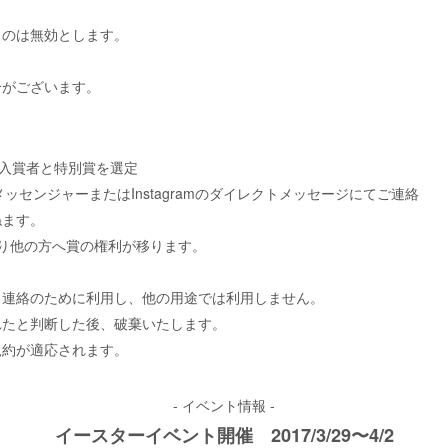
。
ものは無効とします。
合がございます。
入賞者と特別賞を選定
メッセンジャーまたは
Instagram
のダイレクトメッセージにてご連絡
ねます。
り他の方へ賞の権利が移ります。
う連絡のために利用し、他の用途では利用しません。
れたと判断した後、破棄いたします。
規約が適応されます。
- イベント情報 -
イースターイベント開催 2017/3/29〜4/2