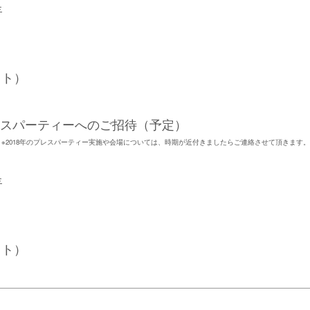
呈
ット）
プレスパーティーへのご招待（予定）
※2018年のプレスパーティー実施や会場については、時期が近付きましたらご連絡させて頂きます。
呈
ット）