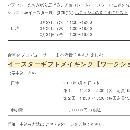
パティシエたちが繰り広げる、チョコレートイースターの世界をお
ショコラdeイースター展 参加予定
パティシエの皆さまのリスト
3月29日（水）11:00〜19:00
日時
3月30日（木）11:00〜19:00
3月31日（金）11:00〜19:00
食空間プロデューサー 山本侑貴子さんと楽しむ
イースターギフトメイキング【ワークシ
（要申込・有料）
日時
2017
年
3
月
30
日（木）
第１回 11:00～
12:00（各回定員
15
第２回
14:30
～
15:30（各回定員
15
参加費
３，０００円 （税込）
詳細・申込み方法は
こちらのページ
をご覧ください。