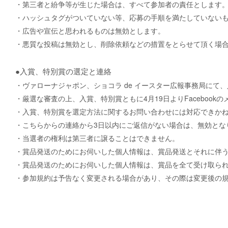
・第三者と紛争等が生じた場合は、すべて参加者の責任とします
・ハッシュタグがついていない等、応募の手順を満たしていない
・広告や宣伝と思われるものは無効とします。
・悪質な投稿は無効とし、削除依頼などの措置をとらせて頂く場
●入賞、特別賞の選定と連絡
・ヴァローナジャポン、ショコラ
de
イースター広報事務局にて、
・厳選な審査の上、入賞、特別賞ともに
4
月
19
日より
Facebook
の
・入賞、特別賞を選定方法に関するお問い合わせには対応できか
・こちらからの連絡から
3
日以内にご返信がない場合は、無効とな
・当選者の権利は第三者に譲ることはできません。
・賞品発送のためにお伺いした個人情報は、賞品発送とそれに伴
・賞品発送のためにお伺いした個人情報は、賞品を全て受け取ら
・参加規約は予告なく変更される場合があり、その際は変更後の