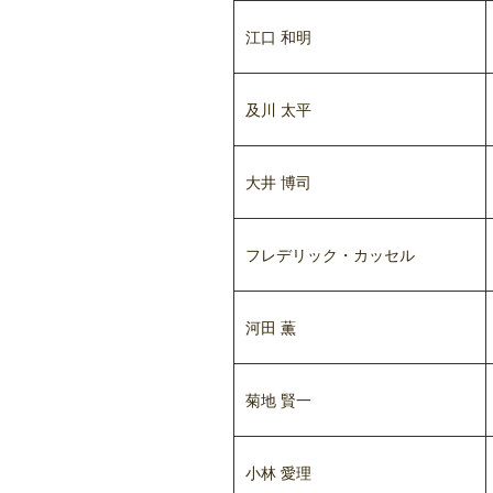
江口 和明
及川 太平
大井 博司
フレデリック・カッセル
河田 薫
菊地 賢一
小林 愛理