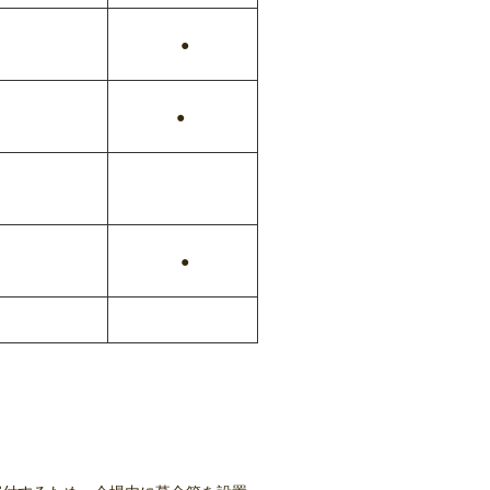
●
●
●