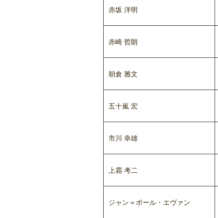
赤坂 洋明
赤崎 哲朗
朝倉 雅文
五十嵐 宏
市川 幸雄
上霜 考二
ジャン＝ポール・エヴァン