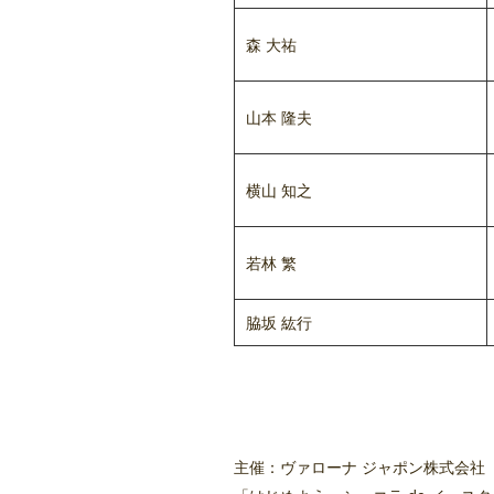
森 大祐
山本 隆夫
横山 知之
若林 繁
脇坂 紘行
主催：ヴァローナ ジャポン株式会社