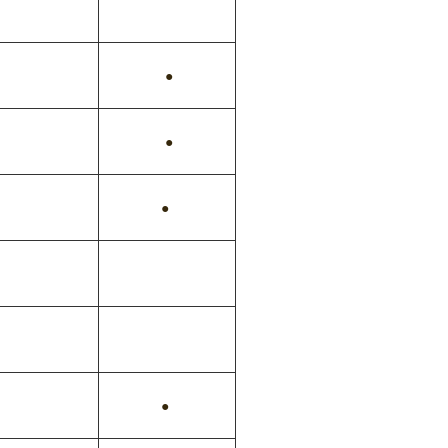
●
●
●
●