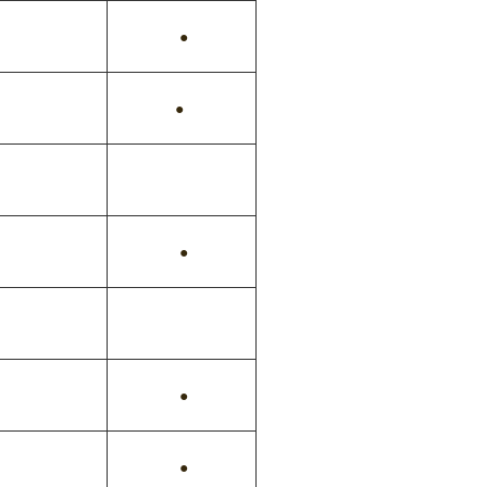
●
●
●
●
●