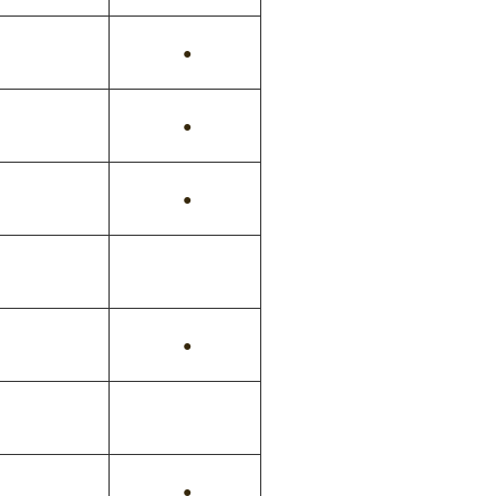
●
●
●
●
●