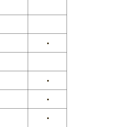
●
●
●
●