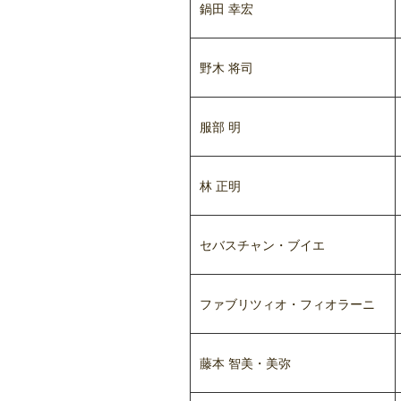
鍋田 幸宏
野木 将司
服部 明
林 正明
セバスチャン・ブイエ
ファブリツィオ・フィオラーニ
藤本 智美・美弥