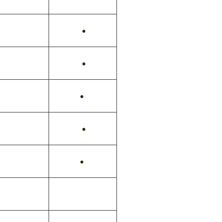
●
●
●
●
●