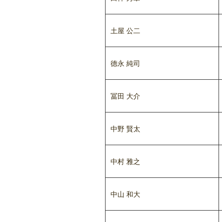
土屋 公二
德永 純司
冨田 大介
中野 賢太
中村 雅之
中山 和大