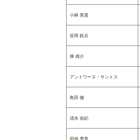
小林 美貴
笹岡 鉄兵
捧 雄介
アントワーヌ・サントス
島田 徹
清水 佑紀
田仲 秀章