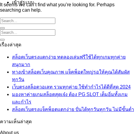
เข้าสู่ระบบ
It seems we can’t find what you’re looking for. Perhaps
searching can help.
เรื่องล่าสุด
สล็อตเว็บตรงแตกง่าย ทดลองเล่นฟรีใช้ได้ทุกเกมทุกค่าย
สนุกมาก
ทางเข้าสล็อตเว็บคุณภาพ แจ็คพ็อตใหญ่รอให้คุณได้สัมผัส
ทุกวัน
เว็บตรงสล็อตวอเลท รวมทุกค่าย ใช้ทำกำไรได้ดีที่สุด 2024
มองหาค่ายเกมสล็อตสุดเจ๋ง ต้อง PG SLOT เต็มอิ่มทั้งเกม
และกำไร
สล็อตเว็บตรงแจ็คพ็อตแตกง่าย ปั่นได้ทุกวันทุกวัน ไม่มีขั้นต่ำ
ความเห็นล่าสุด
About us