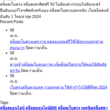
สล็อตเว็บตรง สล็อตเครดิตฟรี 50 ไม่ต้องฝากก่อนไม่ต้องแชร์
ยืนยันเบอร์โทรศัพท์กดรับเอง สล็อตเว็บตรงแตกหนัก เว็บสล็อตแท้
อันดับ 1 ใหม่ล่าสุด 2024
Recent Posts
08
เม.ย.
สล็อตเว็บตรงแตกง่าย ทดลองเล่นฟรีใช้ได้ทุกเกมทุกค่าย
บน
สนุกมาก
ปิดความเห็น
08
สล็อต
เม.ย.
เว็บ
ทางเข้าสล็อตเว็บคุณภาพ แจ็คพ็อตใหญ่รอให้คุณได้สัมผัส
ตรง
บน
ทุกวัน
ปิดความเห็น
แตก
08
ทาง
ง่าย
เม.ย.
เข้า
ทดลอง
เว็บตรงสล็อตวอเลท รวมทุกค่าย ใช้ทำกำไรได้ดีที่สุด 2024
สล็อต
เล่น
บน
ปิดความเห็น
เว็บ
ฟรี
เว็บ
คุณภาพ
Tags
ใช้ได้
ตรง
แจ็คพ็อต
สล็อตออนไลน์
สล็อตออนไลน์888
สล็อตเว็บตรง
เทคนิคสล็อตพา
ทุก